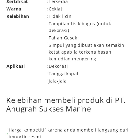
Sertifikat
:
Tersedia
Warna
:
Coklat
Kelebihan
:
Tidak licin
Tampilan fisik bagus (untuk
dekorasi)
Tahan Gesek
Simpul yang dibuat akan semakin
ketat apabila terkena basah
kemudian mengering
Aplikasi
:
Dekorasi
Tangga kapal
Jala-jala
Kelebihan membeli produk di PT.
Anugrah Sukses Marine
Harga kompetitif karena anda membeli langsung dari
importir resmi.