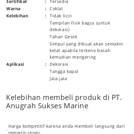
Sertifikat
:
Tersedia
Warna
:
Coklat
Kelebihan
:
Tidak licin
Tampilan fisik bagus (untuk
dekorasi)
Tahan Gesek
Simpul yang dibuat akan semakin
ketat apabila terkena basah
kemudian mengering
Aplikasi
:
Dekorasi
Tangga kapal
Jala-jala
Kelebihan membeli produk di PT.
Anugrah Sukses Marine
Harga kompetitif karena anda membeli langsung dari
importir resmi.