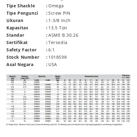
Tipe Shackle
:
Omega
Tipe Pengunci
:
Screw PIN
Ukuran
:
1-3/8 Inch
Kapasitas
:
13.5 Ton
Standar
:
ASME B.30.26
Sertifikat
:
Tersedia
Safety Factor
:
6:1
Stock Number
:
1018598
Asal Negara
:
USA