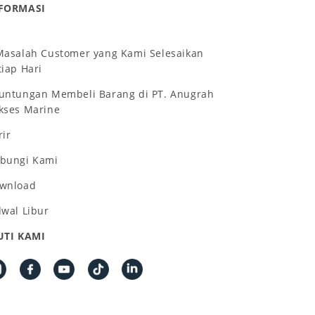
FORMASI
Masalah Customer yang Kami Selesaikan
tiap Hari
untungan Membeli Barang di PT. Anugrah
kses Marine
rir
bungi Kami
wnload
dwal Libur
UTI KAMI