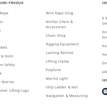
GORI PRODUK
IN
 Rope
Wire Rope Sling
9 
or
Anchor Chain &
Se
Accessories
n
Ke
Chain Sling
Su
Rigging Equipment
Ka
 Belt
Lashing Ratchet
Hu
 & Hoist
Lifting Clamp
Do
ne Safety
Polyform
Ja
e
Marine Light
IK
e Marine
Ship Ladder & Net
iner Lifting Lugs
Navigation & Measuring