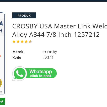
PRODUK
CROSBY USA Master Link Weld
Alloy A344 7/8 Inch 1257212
Merek
:
Crosby
Kode
:
A344
xt