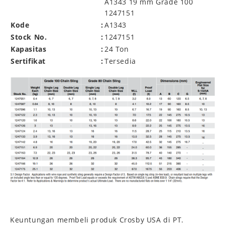
A1343 19 mm Grade 100
1247151
Kode
:
A1343
Stock No.
:
1247151
Kapasitas
:
24 Ton
Sertifikat
:
Tersedia
Keuntungan membeli produk Crosby USA di PT.