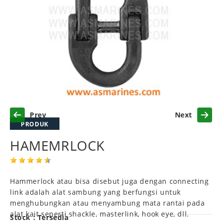
Previous
Next
PRODUK
HAMEMRLOCK
Hammerlock atau bisa disebut juga dengan connecting
link adalah alat sambung yang berfungsi untuk
menghubungkan atau menyambung mata rantai pada
alat kait seperti shackle, masterlink, hook eye, dll.
Stock : Tersedia