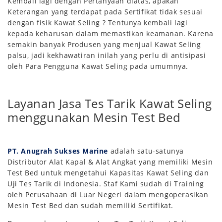
Kembali lagi dengan Pertanyaan diatas, apakah
Keterangan yang terdapat pada Sertifikat tidak sesuai
dengan fisik Kawat Seling ? Tentunya kembali lagi
kepada keharusan dalam memastikan keamanan. Karena
semakin banyak Produsen yang menjual Kawat Seling
palsu, jadi kekhawatiran inilah yang perlu di antisipasi
oleh Para Pengguna Kawat Seling pada umumnya.
Layanan Jasa Tes Tarik Kawat Seling
menggunakan Mesin Test Bed
PT. Anugrah Sukses Marine
adalah satu-satunya
Distributor Alat Kapal & Alat Angkat yang memiliki Mesin
Test Bed untuk mengetahui Kapasitas Kawat Seling dan
Uji Tes Tarik di Indonesia. Staf Kami sudah di Training
oleh Perusahaan di Luar Negeri dalam mengoperasikan
Mesin Test Bed dan sudah memiliki Sertifikat.