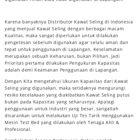
Karena banyaknya Distributor Kawat Seling di Indonesia
yang menjual Kawat Seling dengan berbagai macam
Kualitas, maka sangat diperlukan untuk dilakukan
pengetesan sebelum digunakan agar selalu aman dan
tepat untuk penggunaan di Lapangan. Keselamatan
merupakan sebuah Keharusan, bukan Pilihan. Jadi
Prioritas pertama dilakukan Pengukuran Kapasitas
adalah demi Keamanan Penggunaan di Lapangan.
Dengan Kita mengetahui Ukuran Kapasitas dari Kawat
Seling yang digunakan, maka setidaknya mengurangi
resiko kecelakaan yang diakibatkan Kawat Seling putus
bukan pada Kapasitas yang seharusnya. Apalagi
penggunaan untuk Industri yang besar, sangatlah
disarankan untuk melakukan Uji Tes Tarik menggunakan
Mesin Test Bed yang dilakukan oleh Tenaga Ahli &
Profesional.