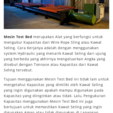
Mesin Test Bed
merupakan Alat yang berfungsi untuk
mengukur Kapasitas dari Wire Rope Sling atau Kawat
Seling. Cara Kerjanya adalah dengan menggunakan
system Hydraulic yang menarik Kawat Seling dari ujung
yang berbeda yang akhirnya mengeluarkan Angka yang
disebut dengan Tonnase atau Kapasitas dari Kawat
Seling tersebut.
Tujuan menggunakan Mesin Test Bed ini tidak lain untuk
mengetahui Kapasitas yang dimiliki oleh Kawat Seling
yang ingin digunakan apakah mampu digunakan pada
Kapasitas yang diinginkan atau tidak. Lalu, Pengukuran
Kapasitas menggunakan Mesin Test Bed ini juga
bertujuan untuk memastikan Kawat Seling yang ingin
digunakan Aman atau tidak digunakan di Lapangan.