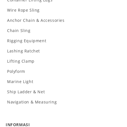
Wire Rope Sling
Anchor Chain & Accessories
Chain Sling
Rigging Equipment
Lashing Ratchet
Lifting Clamp
Polyform
Marine Light
Ship Ladder & Net
Navigation & Measuring
INFORMASI