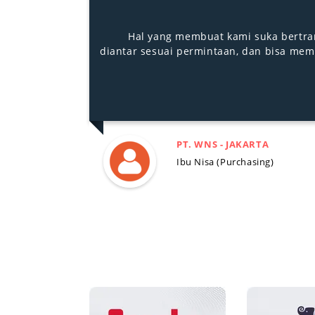
Pengiriman barang tepat waktu, pel
PT. ABPL - JAKARTA
Ibu Wenny (Purchasing)